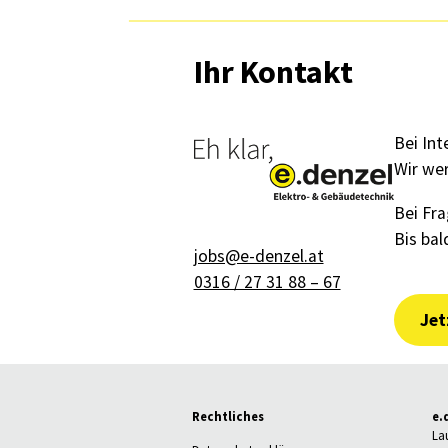
Ihr Kontakt
Bei Int
Wir wer
Bei Fra
Bis bal
jobs@e-denzel.at
0316 / 27 31 88 – 67
Jet
Rechtliches
e.
La