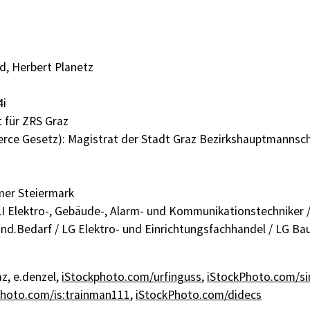
d, Herbert Planetz
4i
 für ZRS Graz
ce Gesetz): Magistrat der Stadt Graz Bezirkshauptmanns
mer Steiermark
LI Elektro-, Gebäude-, Alarm- und Kommunikationstechniker 
d.Bedarf / LG Elektro- und Einrichtungsfachhandel / LG Bau
z, e.denzel,
iStockphoto.com/urfinguss
,
iStockPhoto.com/s
Photo.com/is:trainman111
,
iStockPhoto.com/didecs