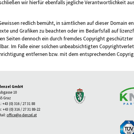
chließen wir hierfür ebenfalls jegliche Verantwortlichkeit aus
ewissen redlich bemüht, in sämtlichen auf dieser Domain en
te und Grafiken zu beachten oder im Bedarfsfall auf lizenzfr
hen Seiten dennoch ein durch fremdes Copyright geschützter I
lbar. Im Falle einer solchen unbeabsichtigten Copyrightverl
richtigung entfernen bzw. mit dem entsprechenden Copyrig
denzel GmbH
ubgasse 10
55 Graz
.: +43 (0) 316 / 27 31 88
: +43 (0) 316 / 27 31 88-22
Mail:
office@e-denzel.at