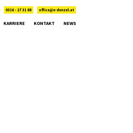
0316 - 27 31 88
office@e-denzel.at
KARRIERE
KONTAKT
NEWS