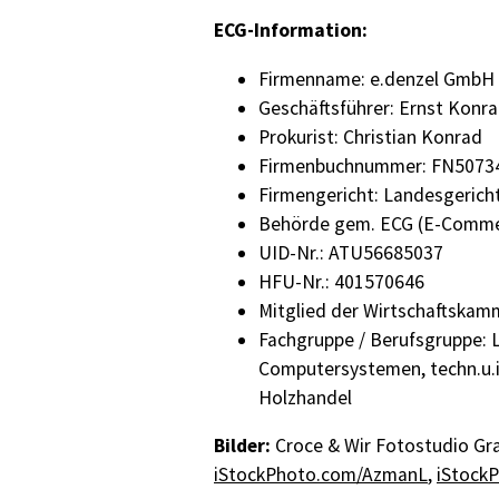
ECG-Information:
Firmenname: e.denzel GmbH
Geschäftsführer: Ernst Konra
Prokurist: Christian Konrad
Firmenbuchnummer: FN5073
Firmengericht: Landesgericht
Behörde gem. ECG (E-Commer
UID-Nr.: ATU56685037
HFU-Nr.: 401570646
Mitglied der Wirtschaftskam
Fachgruppe / Berufsgruppe: 
Computersystemen, techn.u.in
Holzhandel
Bilder:
Croce & Wir Fotostudio Gra
iStockPhoto.com/AzmanL
,
iStock