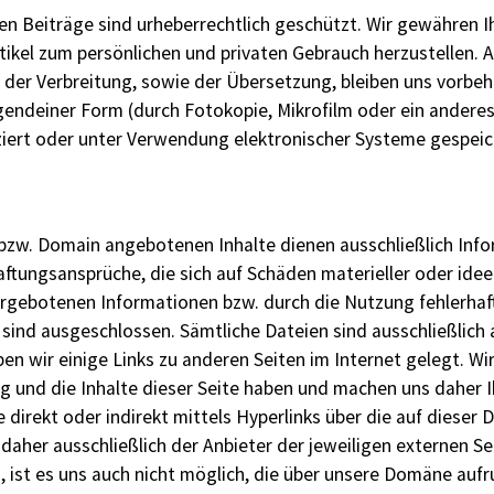
en Beiträge sind urheberrechtlich geschützt. Wir gewähren I
tikel zum persönlichen und privaten Gebrauch herzustellen. 
 der Verbreitung, sowie der Übersetzung, bleiben uns vorbeha
endeiner Form (durch Fotokopie, Mikrofilm oder ein andere
iert oder unter Verwendung elektronischer Systeme gespeicher
e bzw. Domain angebotenen Inhalte dienen ausschließlich In
aftungsansprüche, die sich auf Schäden materieller oder idee
gebotenen Informationen bzw. durch die Nutzung fehlerhaft
sind ausgeschlossen. Sämtliche Dateien sind ausschließlich a
ben wir einige Links zu anderen Seiten im Internet gelegt. Wir
ung und die Inhalte dieser Seite haben und machen uns daher I
ie direkt oder indirekt mittels Hyperlinks über die auf diese
aher ausschließlich der Anbieter der jeweiligen externen Sei
, ist es uns auch nicht möglich, die über unsere Domäne aufr