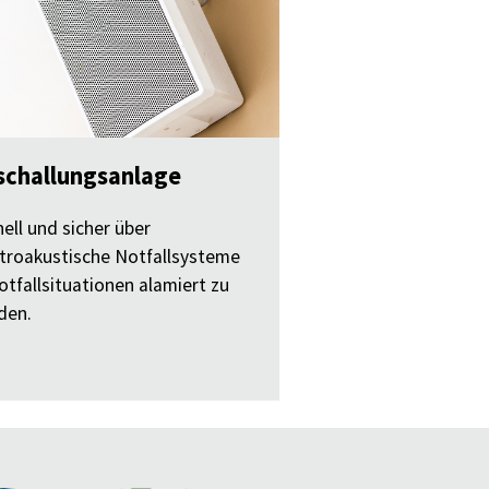
schallungsanlage
ell und sicher über
ktroakustische Notfallsysteme
otfallsituationen alamiert zu
den.