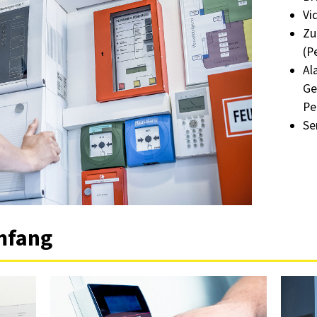
Vi
Zu
(P
Al
Ge
Pe
Se
mfang