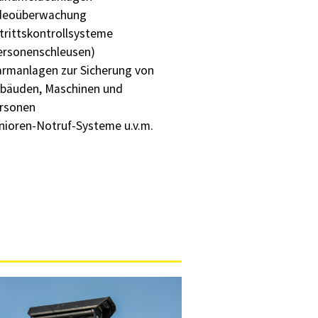
deoüberwachung
trittskontrollsysteme
ersonenschleusen)
armanlagen zur Sicherung von
bäuden, Maschinen und
rsonen
nioren-Notruf-Systeme u.v.m.