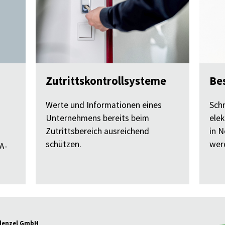
Zutrittskontrollsysteme
Be
Werte und Informationen eines
Schn
Unternehmens bereits beim
ele
Zutrittsbereich ausreichend
in N
schützen.
wer
A-
denzel GmbH