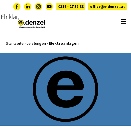
0316 - 27 31 88
office@e-denzel.at
☰
Startseite
›
Leistungen
›
Elektroanlagen