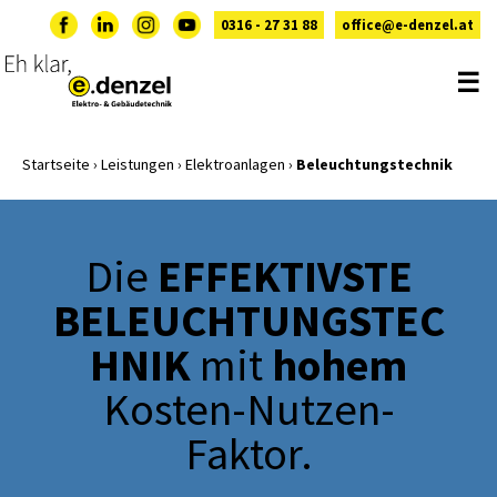
0316 - 27 31 88
office@e-denzel.at
☰
Startseite
›
Leistungen
›
Elektroanlagen
›
Beleuchtungstechnik
EFFEKTIVSTE
Die
BELEUCHTUNGSTEC
HNIK
hohem
mit
Kosten-Nutzen-
Faktor.