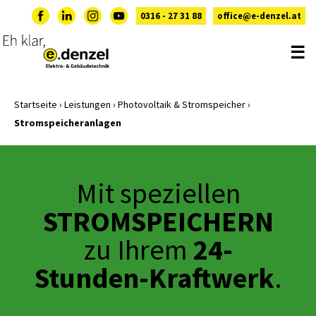
0316 - 27 31 88
office@e-denzel.at
☰
Startseite
›
Leistungen
›
Photovoltaik & Stromspeicher
›
Stromspeicheranlagen
Mit speziellen
STROMSPEICHERN
24-
zu Ihrem
Stunden-Kraftwerk
.