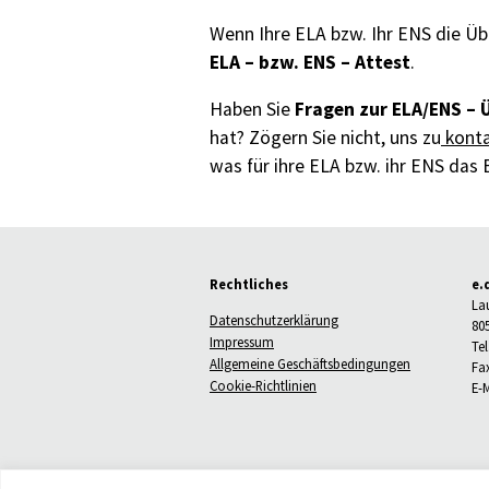
Wenn Ihre ELA bzw. Ihr ENS die Üb
ELA – bzw. ENS – Attest
.
Fragen zur ELA/ENS – 
Haben Sie
hat? Zögern Sie nicht, uns zu
konta
was für ihre ELA bzw. ihr ENS das B
Rechtliches
e.
La
Datenschutzerklärung
80
Impressum
Tel
Allgemeine Geschäftsbedingungen
Fax
Cookie-Richtlinien
E-