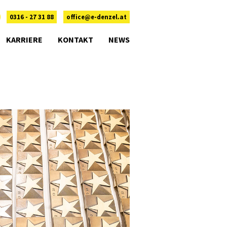
0316 - 27 31 88
office@e-denzel.at
KARRIERE
KONTAKT
NEWS