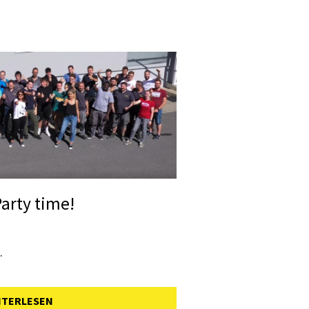
arty time!
.
ITERLESEN