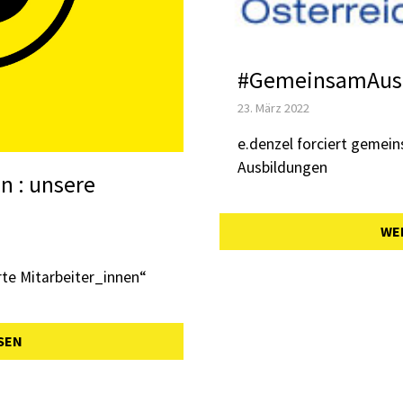
#GemeinsamAus
23. März 2022
e.denzel forciert gemei
Ausbildungen
 : unsere
WE
te Mitarbeiter_innen“
SEN